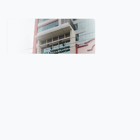
Misi Yayasan
Mengintegrasikan pendidikan islam dan umum
dengan sejumlah program unggulan dalam