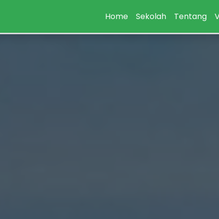
Home
Sekolah
Tentang
V