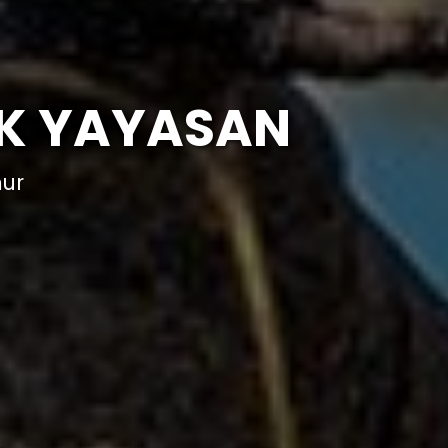
IK YAYASAN
ur