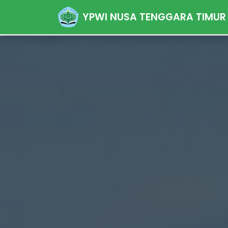
YPWI NUSA TENGGARA TIMUR