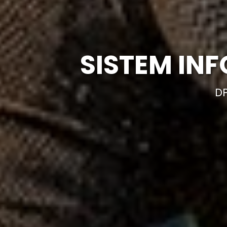
SISTEM IN
D